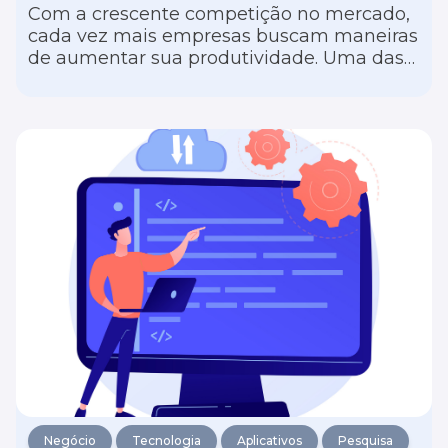
Com a crescente competição no mercado,
cada vez mais empresas buscam maneiras
de aumentar sua produtividade. Uma das
formas mais eficazes de atingir esse
objetivo é por meio da utilização da
tecnologia, principalmente para
empresários que estão dando seus
primeiros passos ou que estão à frente de
pequenos negócios. Neste artigo, você vai
conhecer alguns benefícios em contar com
as tecnologias para impulsionar a
produtividade da sua empresa.
Negócio
Tecnologia
Aplicativos
Pesquisa