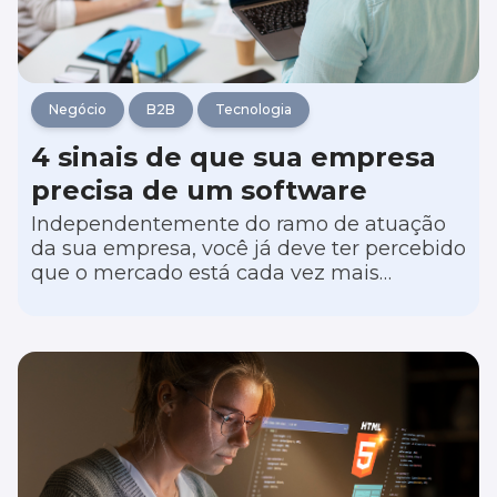
Negócio
B2B
Tecnologia
4 sinais de que sua empresa
precisa de um software
Independentemente do ramo de atuação
da sua empresa, você já deve ter percebido
que o mercado está cada vez mais
digitalizado. Isso não é apenas uma
tendência tecnológica, mas uma resposta
das corporações diante de uma
competitividade cada vez mais acirrada e
da necessidade de aumentar a eficiência
da produtividade.