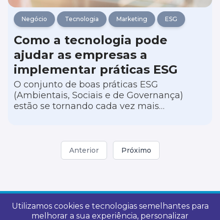
Negócio
Tecnologia
Marketing
ESG
Como a tecnologia pode
ajudar as empresas a
implementar práticas ESG
O conjunto de boas práticas ESG
(Ambientais, Sociais e de Governança)
estão se tornando cada vez mais
importantes para empresas que desejam
não apenas atingir sucesso financeiro, mas
também demonstrar responsabilidade
social e sustentabilidade.
Anterior
Próximo
Utilizamos cookies e tecnologias semelhantes para
melhorar a sua experiência, personalizar