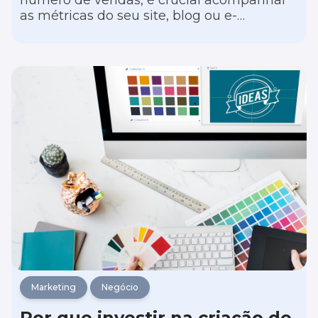
número de vendas, é crucial acompanhar
as métricas do seu site, blog ou e-
commerce. Essa análise detalhada não só
proporciona uma visão mais clara do seu
público, mas também avalia se o seu
conteúdo está alcançando o engajamento
desejado ou se é necessário melhorar o
desempenho das páginas.
Marketing
Negócio
Por que investir na criação de