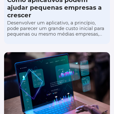
ajudar pequenas empresas a
crescer
Desenvolver um aplicativo, a princípio,
pode parecer um grande custo inicial para
pequenas ou mesmo médias empresas,
porém esse investimento pode fazer uma
diferença significativa no crescimento e na
competitividade do negócio. Em um
mercado cada vez mais digital, pequenas
empresas estão descobrindo que
aplicativos móveis personalizados
oferecem vantagens substanciais, desde
aumentar a visibilidade da marca até
melhorar o engajamento com os clientes.