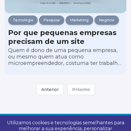
Tecnologia
Pesquisa
Marketing
Negócio
Por que pequenas empresas
precisam de um site
Quem é dono de uma pequena empresa,
ou mesmo quem atua como
microempreendedor, costuma ter trabalho
dobrado para dar conta do negócio, pois
possui uma equipe reduzida. Com isso,
acaba deixando de lado o projeto de ter
um espaço seu na internet.
Anterior
Próximo
Utilizamos cookies e tecnologias semelhantes para
melhorar a sua experiência, personalizar