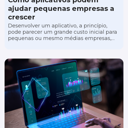
ajudar pequenas empresas a
crescer
Desenvolver um aplicativo, a princípio,
pode parecer um grande custo inicial para
pequenas ou mesmo médias empresas,
porém esse investimento pode fazer uma
diferença significativa no crescimento e na
competitividade do negócio. Em um
mercado cada vez mais digital, pequenas
empresas estão descobrindo que
aplicativos móveis personalizados
oferecem vantagens substanciais, desde
aumentar a visibilidade da marca até
melhorar o engajamento com os clientes.