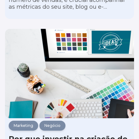
número de vendas, é crucial acompanhar
as métricas do seu site, blog ou e-
commerce. Essa análise detalhada não só
proporciona uma visão mais clara do seu
público, mas também avalia se o seu
conteúdo está alcançando o engajamento
desejado ou se é necessário melhorar o
desempenho das páginas.
Marketing
Negócio
Por que investir na criação de